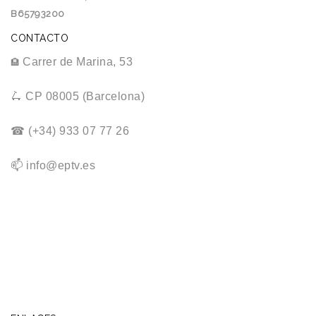
B65793200
CONTACTO
Carrer de Marina, 53
🏨
🛴 CP 08005 (Barcelona)
☎ (+34) 933 07 77 26
📫 info@eptv.es